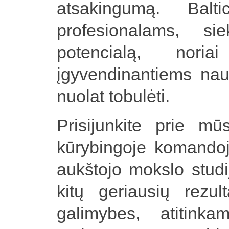
atsakingumą. Bal
profesionalams, sie
potencialą, noria
įgyvendinantiems nau
nuolat tobulėti.
Prisijunkite prie mū
kūrybingoje komandoje
aukštojo mokslo studij
kitų geriausių rezu
galimybes, atitinka